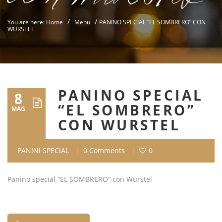
/
/
You are here: Home
Menu
PANINO SPECIAL “EL SOMBRERO” CON
WURSTEL
PANINO SPECIAL
8
“EL SOMBRERO”
MAG
CON WURSTEL
PANINI SPECIAL
0 Comments
0
Panino special “EL SOMBRERO” con Wurstel