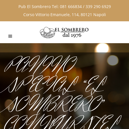
Pub El Sombrero Tel: 081 666834 / 339 290 6929
Corso Vittorio Emanuele, 114, 80121 Napoli
PANINO
SPECIAL “EL
SOMBRERO”
CON WURSTEL