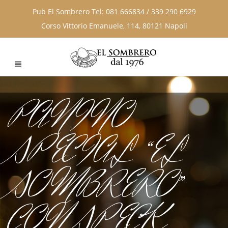
Pub El Sombrero Tel: 081 666834 / 339 290 6929
Corso Vittorio Emanuele, 114, 80121 Napoli
PANINO
SPECIAL “EL
SOMBRERO”
CON SPECK