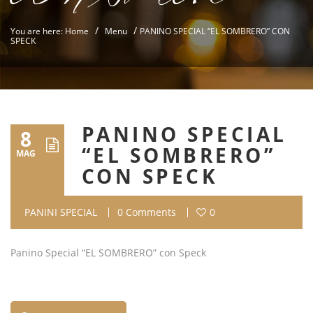
/
/
You are here: Home
Menu
PANINO SPECIAL “EL SOMBRERO” CON
SPECK
PANINO SPECIAL
8
“EL SOMBRERO”
MAG
CON SPECK
PANINI SPECIAL
0 Comments
0
Panino Special “EL SOMBRERO” con Speck