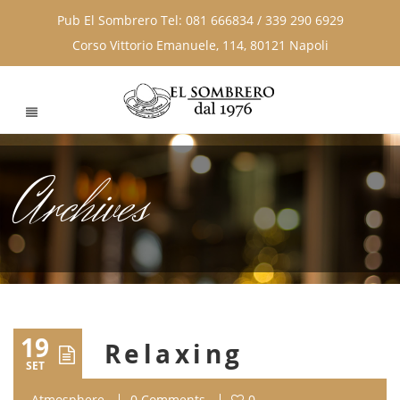
Pub El Sombrero Tel: 081 666834 / 339 290 6929
Corso Vittorio Emanuele, 114, 80121 Napoli
Archives
19
Relaxing
SET
Atmosphere
0 Comments
0