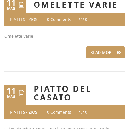
11
OMELETTE VARIE
MAG
PIATTI SFIZIOSI
0 Comments
0
Omelette Varie
READ MORE
PIATTO DEL
11
CASATO
MAG
PIATTI SFIZIOSI
0 Comments
0
Olive Bianche & Nere, Speck, Salame, Prosciutto Crudo,