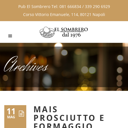
Pub El Sombrero Tel: 081 666834 / 339 290 6929
Corso Vittorio Emanuele, 114, 80121 Napoli
Archives
MAIS
11
PROSCIUTTO E
MAG
FORMAGGIO